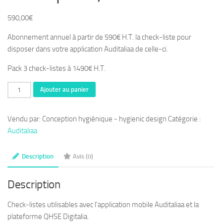
590,00
€
Abonnement annuel à partir de 590€ H.T. la check-liste pour
disposer dans votre application Auditaliaa de celle-ci.
Pack 3 check-listes à 1490€ H.T.
quantité
Ajouter au panier
de
Check-
Vendu par: Conception hygiénique - hygienic design
Catégorie :
listes
Auditaliaa
conception
hygiénique
Description
Avis (0)
des
utilités
Description
(air,
eau,
Check-listes utilisables avec l'application mobile Auditaliaa et la
gaz,
plateforme QHSE Digitalia.
vapeur,